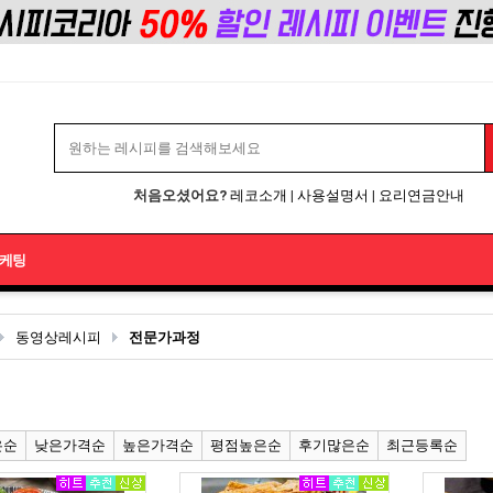
처음오셨어요?
레코소개
|
사용설명서
|
요리연금안내
케팅
동영상레시피
전문가과정
은순
낮은가격순
높은가격순
평점높은순
후기많은순
최근등록순