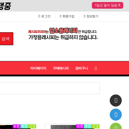
X
1일간 열지 않음
로그인
회원
가입
정보
찾기
마이페이지
구매레시피
장바구니