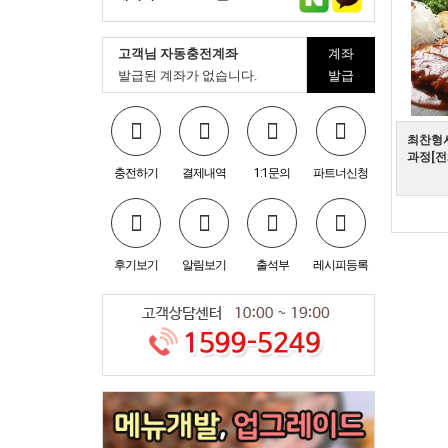
고객님 자동충전계좌
계좌
발급된 계좌가 없습니다.
발급
최찬형
과정[전
충전하기
결제내역
1:1문의
파트너신청
후기보기
알림보기
출석부
레시피등록