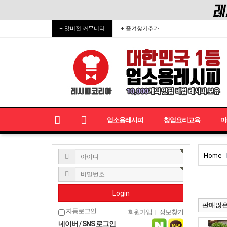
+ 맛비전 커뮤니티
+ 즐겨찾기추가
업소용레시피
창업요리교육
마
Home
Login
판매많
자동로그인
회원가입
|
정보찾기
네이버 / SNS 로그인