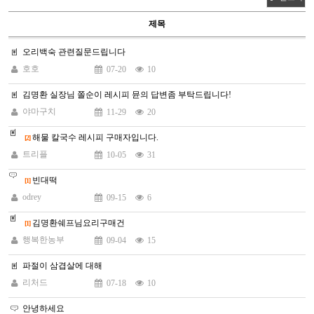
제목
오리백숙 관련질문드립니다
호호
07-20
10
김명환 실장님 쫄순이 레시피 뮨의 답변좀 부탁드립니다!
야마구치
11-29
20
해물 칼국수 레시피 구매자입니다.
[2]
트리플
10-05
31
빈대떡
[1]
odrey
09-15
6
김명환쉐프님요리구매건
[1]
행복한농부
09-04
15
파절이 삼겹살에 대해
리처드
07-18
10
안녕하세요