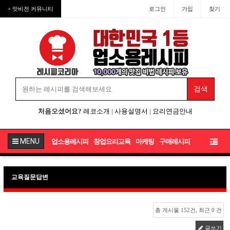
+ 맛비전 커뮤니티
로그인
가입
찾기
처음오셨어요?
레코소개
|
사용설명서
|
요리연금안내
MENU
업소용레시피
창업요리교육
마케팅
구매레시피
교육질문답변
총 게시물 152건, 최근 0 건
글쓰기