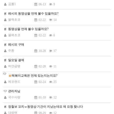
공룡1
06-13
9
레시피 동영상을 언제 볼수 있을까요?
블랙초코
02-22
14
동영상을 언제 볼수 있을까요?
블랙초코
02-22
6
레시피 구매
주환
10-28
17
일요일 결제
하얀곰탱
02-28
11
떡볶이교육은 언제 있는지는지요?
[1]
에코랜드
02-24
25
관리자님
국수사랑
01-10
12
정철보 꼬치ㅠ동영상 기간이 지났는데요 제 요청 핮니다
대량맨
09-29
12