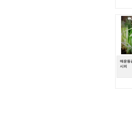
매운등갈
시피