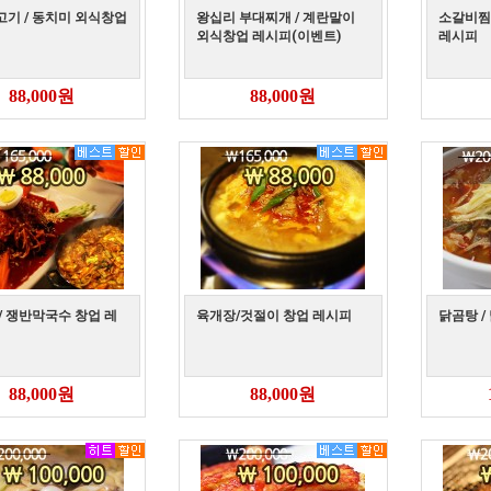
기 / 동치미 외식창업
왕십리 부대찌개 / 계란말이
소갈비찜 
외식창업 레시피(이벤트)
레시피
88,000원
88,000원
/ 쟁반막국수 창업 레
육개장/것절이 창업 레시피
닭곰탕 /
88,000원
88,000원