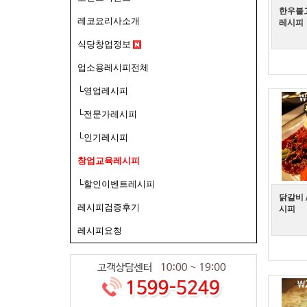
한우불고
레코요리사소개
레시피
식당창업정보
업소용레시피전체
└영업레시피
└전문가레시피
└인기레시피
창업교육레시피
└할인이벤트레시피
닭갈비 
레시피검증후기
시피
레시피요청