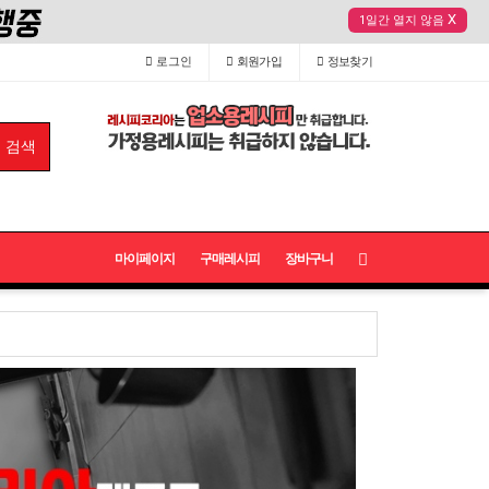
X
1일간 열지 않음
로그인
회원
가입
정보
찾기
마이페이지
구매레시피
장바구니