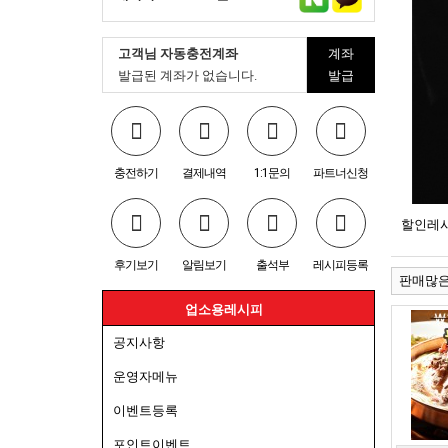
고객님 자동충전계좌
계좌
발급된 계좌가 없습니다.
발급
충전하기
결제내역
1:1문의
파트너신청
할인레시피
후기보기
알림보기
출석부
레시피등록
판매많
업소용레시피
공지사항
운영자메뉴
이벤트등록
포인트이벤트