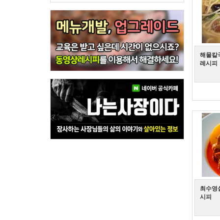
해물칼국
레시피
최수영
시피