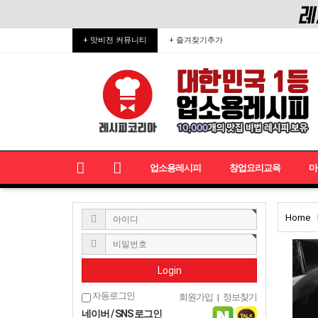
+ 맛비전 커뮤니티
+ 즐겨찾기추가
업소용레시피
창업요리교육
마
Home
Login
자동로그인
회원가입
|
정보찾기
네이버 / SNS 로그인