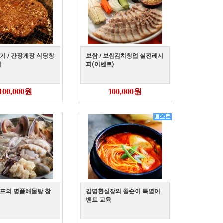
기 / 간장게장 식당창
보쌈 / 보쌈김치창업 실전레시
피
피(이벤트)
100,000원
100,000원
프의 명품해물탕 창
김명환실장의 쫄순이 특별이
벤트 교육