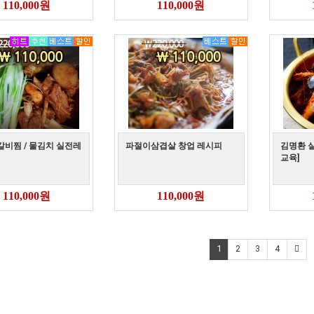
110,000원
110,000원
비찜 / 물김치 실전레
파절이삼겹살 창업 레시피
김명환 
교육]
110,000원
110,000원
1
2
3
4