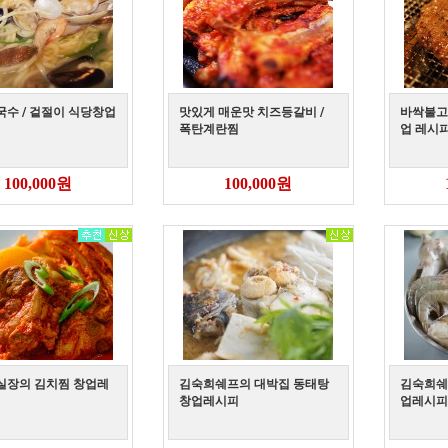
수 / 겉절이 식당창업
맛있게 매운맛 치즈등갈비 /
바싹불고
폭탄계란찜
업 레시
100,000원
100,000원
실장의 김치찜 창업레
김숙희쉐프의 대박집 동태탕
김숙희쉐
창업레시피
업레시피